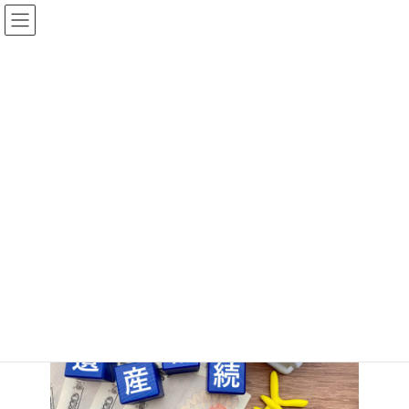
コ
ナ
ン
ビ
テ
ゲ
ン
ー
ツ
シ
へ
ョ
遺産相続
ス
ン
キ
に
ッ
移
プ
動
HOME
ライフ・プランニング
セカンド・ライフ
遺産相続
遺産相続について考えていますか。