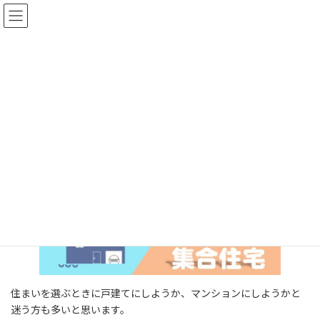
コ
ナ
ン
ビ
テ
ゲ
ン
ー
ツ
シ
へ
ョ
一戸建て or マンション
ス
ン
キ
に
ッ
移
プ
動
HOME
ライフ・プランニング
住まい選び
一戸建て or マンション
住まいを選ぶときに戸建てにしようか、マンションにしようかと
迷う方も多いと思います。